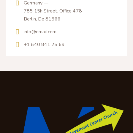
Germany —
785 15h Street, Office 478
Berlin, De 81566
info@email.com
+1 840 841 25 69