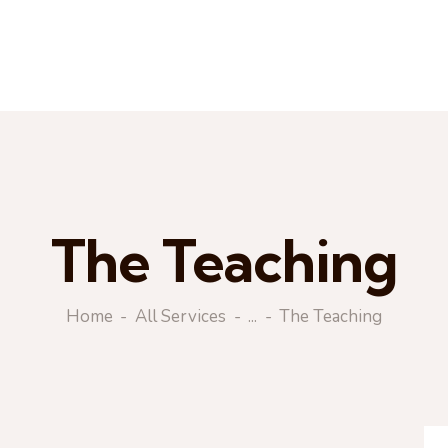
The Teaching
Home
All Services
...
The Teaching