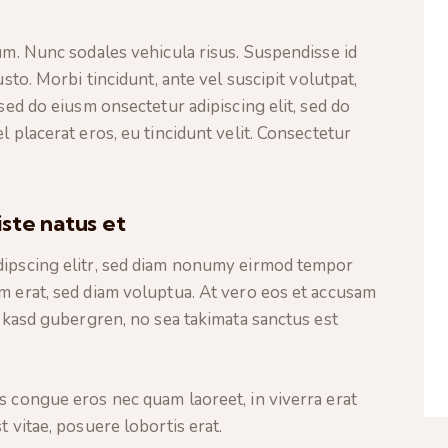
lum. Nunc sodales vehicula risus. Suspendisse id
usto. Morbi tincidunt, ante vel suscipit volutpat,
 sed do eiusm onsectetur adipiscing elit, sed do
l placerat eros, eu tincidunt velit. Consectetur
iste natus et
dipscing elitr, sed diam nonumy eirmod tempor
m erat, sed diam voluptua. At vero eos et accusam
a kasd gubergren, no sea takimata sanctus est
s congue eros nec quam laoreet, in viverra erat
t vitae, posuere lobortis erat.