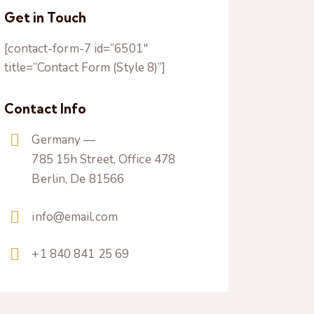
Get in Touch
[contact-form-7 id=”6501″
title=”Contact Form (Style 8)”]
Contact Info
Germany —
785 15h Street, Office 478
Berlin, De 81566
info@email.com
+1 840 841 25 69